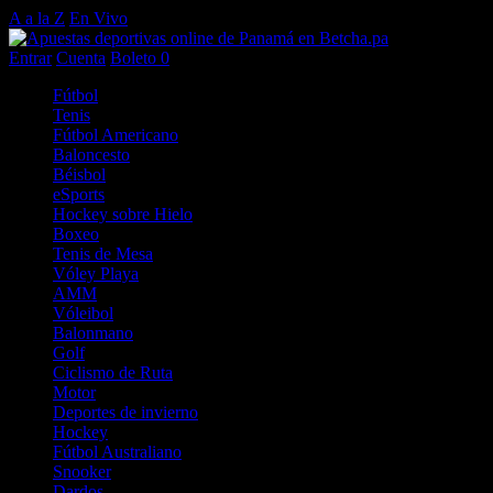
A a la Z
En Vivo
Entrar
Cuenta
Boleto
0
Fútbol
Tenis
Fútbol Americano
Baloncesto
Béisbol
eSports
Hockey sobre Hielo
Boxeo
Tenis de Mesa
Vóley Playa
AMM
Vóleibol
Balonmano
Golf
Ciclismo de Ruta
Motor
Deportes de invierno
Hockey
Fútbol Australiano
Snooker
Dardos