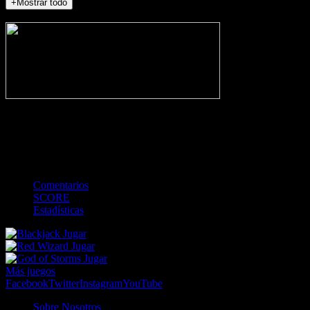
+Mostrar todo
NO_INCIDENTS
-
Gol
Tarjeta amarilla
Roja
Córner
Penalti
FKIC
Sustitución
0
-
-
-
-
-
-
0
-
-
-
-
-
-
Comentarios
SCORE
Estadísticas
Jugar
Jugar
Jugar
Más juegos
Facebook
Twitter
Instagram
YouTube
Sobre Nosotros