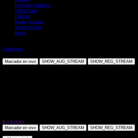
Deportes Gaélicos
Fútbol Sala
Críquet
Rugby League
Rugby Union
Padel
Fútbol
Amistosos
Maldivas vs Pakistán
Marcador en vivo
SHOW_AUG_STREAM
SHOW_REG_STREAM
Ir a Evento
Marcador en vivo
SHOW_AUG_STREAM
SHOW_REG_STREAM