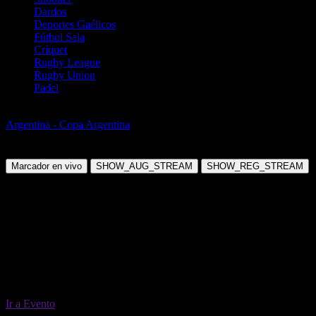
Dardos
Deportes Gaélicos
Fútbol Sala
Críquet
Rugby League
Rugby Union
Padel
Fútbol
Argentina - Copa Argentina
Independiente Rivadavia vs CA Tigre
Domingo, 07 Jun 2026 15:00:00
Marcador en vivo
SHOW_AUG_STREAM
SHOW_REG_STREAM
Ir a Evento