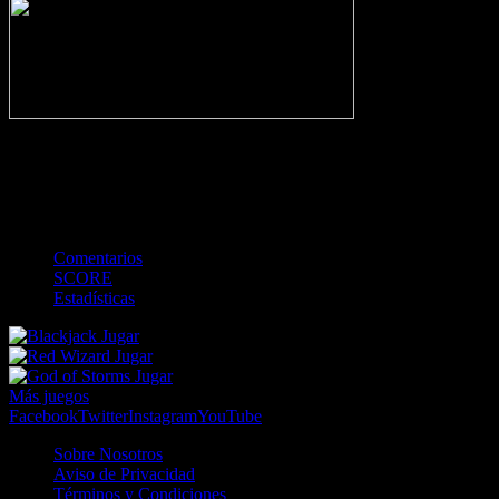
-
Gol
Tarjeta amarilla
Roja
Córner
Penalti
FKIC
Sustitución
0
-
-
-
-
-
-
0
-
-
-
-
-
-
Comentarios
SCORE
Estadísticas
Jugar
Jugar
Jugar
Más juegos
Facebook
Twitter
Instagram
YouTube
Sobre Nosotros
Aviso de Privacidad
Términos y Condiciones