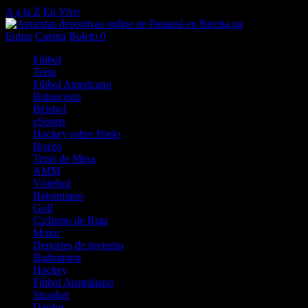
A a la Z
En Vivo
Entrar
Cuenta
Boleto
0
Fútbol
Tenis
Fútbol Americano
Baloncesto
Béisbol
eSports
Hockey sobre Hielo
Boxeo
Tenis de Mesa
AMM
Vóleibol
Balonmano
Golf
Ciclismo de Ruta
Motor
Deportes de invierno
Badminton
Hockey
Fútbol Australiano
Snooker
Dardos