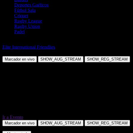
Deportes Gaélicos
Fútbol Sala
Críquet
Rugby League
Rugby Union
Padel
Fútbol
Elite International Friendlies
Guatemala vs República Checa
Marcador en vivo
SHOW_AUG_STREAM
SHOW_REG_STREAM
Ir a Evento
Marcador en vivo
SHOW_AUG_STREAM
SHOW_REG_STREAM