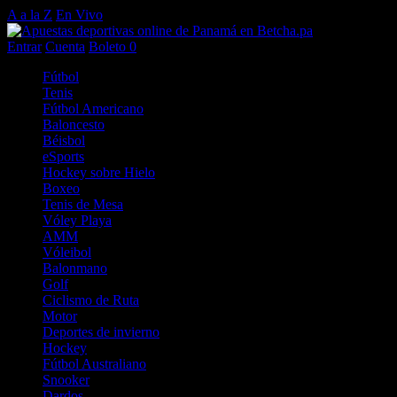
A a la Z
En Vivo
Entrar
Cuenta
Boleto
0
Fútbol
Tenis
Fútbol Americano
Baloncesto
Béisbol
eSports
Hockey sobre Hielo
Boxeo
Tenis de Mesa
Vóley Playa
AMM
Vóleibol
Balonmano
Golf
Ciclismo de Ruta
Motor
Deportes de invierno
Hockey
Fútbol Australiano
Snooker
Dardos