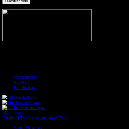
+Mostrar todo
NO_INCIDENTS
-
Gol
Tarjeta amarilla
Roja
Córner
Penalti
FKIC
Sustitución
0
-
-
-
-
-
-
0
-
-
-
-
-
-
Comentarios
SCORE
Estadísticas
Jugar
Jugar
Jugar
Más juegos
Facebook
Twitter
Instagram
YouTube
Sobre Nosotros