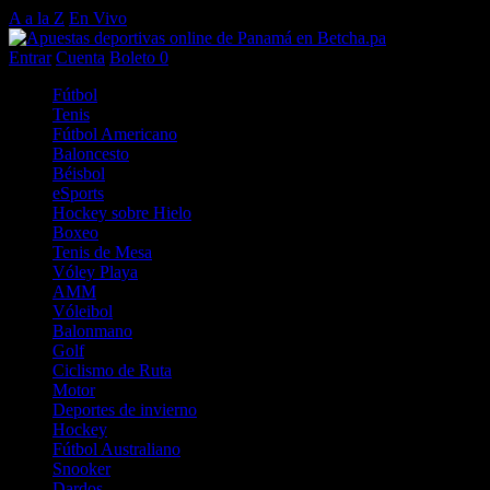
A a la Z
En Vivo
Entrar
Cuenta
Boleto
0
Fútbol
Tenis
Fútbol Americano
Baloncesto
Béisbol
eSports
Hockey sobre Hielo
Boxeo
Tenis de Mesa
Vóley Playa
AMM
Vóleibol
Balonmano
Golf
Ciclismo de Ruta
Motor
Deportes de invierno
Hockey
Fútbol Australiano
Snooker
Dardos