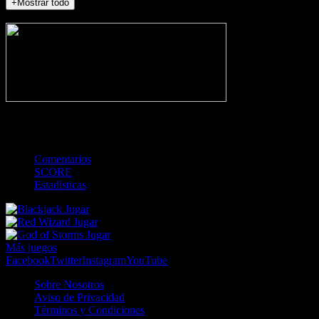
+Mostrar todo
NO_INCIDENTS
-
TOTAL
Comentarios
SCORE
Estadísticas
Jugar
Jugar
Jugar
Más juegos
Facebook
Twitter
Instagram
YouTube
Sobre Nosotros
Aviso de Privacidad
Términos y Condiciones