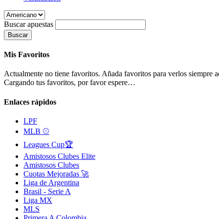
Buscar apuestas
Buscar
Mis Favoritos
Actualmente no tiene favoritos. Añada favoritos para verlos siempre a
Cargando tus favoritos, por favor espere…
Enlaces rápidos
LPF
MLB ⚾
Leagues Cup🏆
Amistosos Clubes Elite
Amistosos Clubes
Cuotas Mejoradas 🚀
Liga de Argentina
Brasil - Serie A
Liga MX
MLS
Primera A Colombia