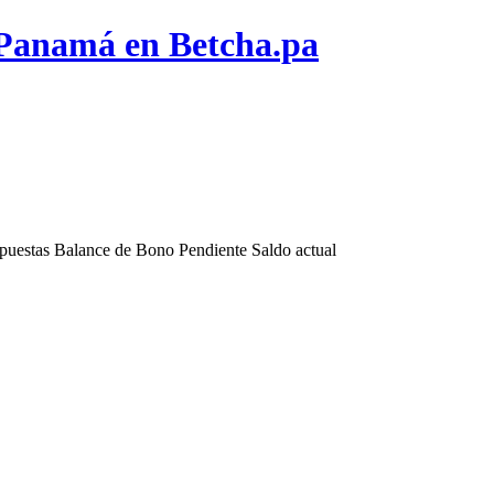
puestas
Balance de Bono Pendiente
Saldo actual