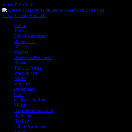
A a la Z
En Vivo
Entrar
Cuenta
Boleto
0
Fútbol
Tenis
Fútbol Americano
Baloncesto
Béisbol
eSports
Hockey sobre Hielo
Boxeo
Tenis de Mesa
Vóley Playa
AMM
Vóleibol
Balonmano
Golf
Ciclismo de Ruta
Motor
Deportes de invierno
Badminton
Hockey
Fútbol Australiano
Snooker