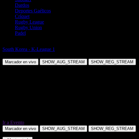
Dardos
Deportes Gaélicos
Críquet
Rugby League
Rugby Union
Padel
Fútbol
South Korea - K-League 1
Gimcheon Sangmu vs Bucheon 1995
Marcador en vivo
SHOW_AUG_STREAM
SHOW_REG_STREAM
Ir a Evento
Marcador en vivo
SHOW_AUG_STREAM
SHOW_REG_STREAM