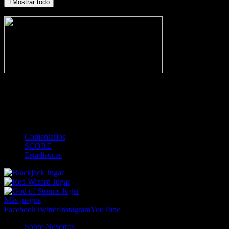
+Mostrar todo
NO_INCIDENTS
-
Gol
Tarjeta amarilla
Roja
Córner
Penalti
FKIC
Sustitución
0
-
-
-
-
-
-
0
-
-
-
-
-
-
Comentarios
SCORE
Estadísticas
Jugar
Jugar
Jugar
Más juegos
Facebook
Twitter
Instagram
YouTube
Sobre Nosotros