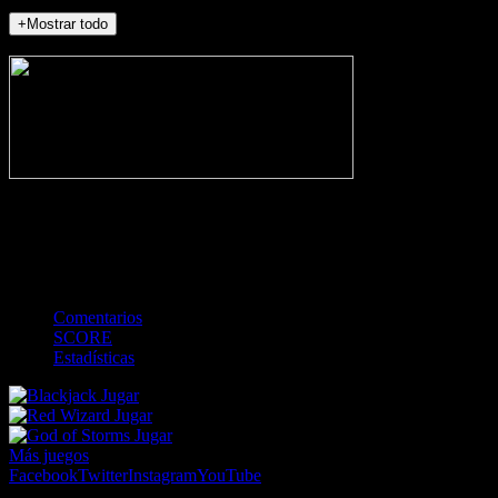
+Mostrar todo
NO_INCIDENTS
-
Gol
Tarjeta amarilla
Roja
Córner
Penalti
FKIC
Sustitución
0
-
-
-
-
-
-
0
-
-
-
-
-
-
Comentarios
SCORE
Estadísticas
Jugar
Jugar
Jugar
Más juegos
Facebook
Twitter
Instagram
YouTube