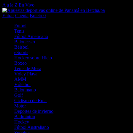
A a la Z
En Vivo
Entrar
Cuenta
Boleto
0
Fútbol
Tenis
Fútbol Americano
Baloncesto
Béisbol
eSports
Hockey sobre Hielo
Boxeo
Tenis de Mesa
Vóley Playa
AMM
Vóleibol
Balonmano
Golf
Ciclismo de Ruta
Motor
Deportes de invierno
Badminton
Hockey
Fútbol Australiano
Snooker