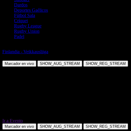
Dardos
Deportes Gaélicos
Fútbol Sala
Críquet
Rugby League
Rugby Union
Padel
Fútbol
Finlandia - Veikkausliiga
FC Lahti vs HJK Helsinki
Marcador en vivo
SHOW_AUG_STREAM
SHOW_REG_STREAM
Ir a Evento
Marcador en vivo
SHOW_AUG_STREAM
SHOW_REG_STREAM