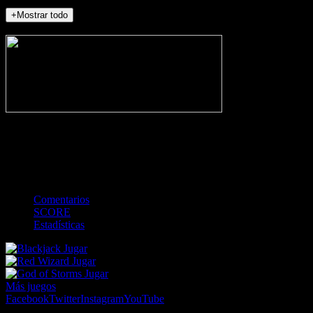
+Mostrar todo
NO_INCIDENTS
-
Gol
Tarjeta amarilla
Roja
Córner
Penalti
FKIC
Sustitución
0
-
-
-
-
-
-
0
-
-
-
-
-
-
Comentarios
SCORE
Estadísticas
Jugar
Jugar
Jugar
Más juegos
Facebook
Twitter
Instagram
YouTube