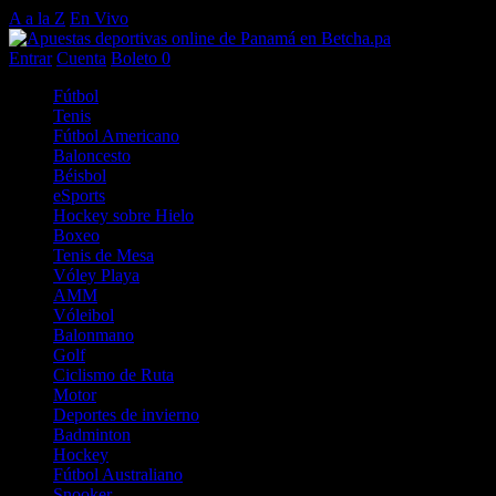
A a la Z
En Vivo
Entrar
Cuenta
Boleto
0
Fútbol
Tenis
Fútbol Americano
Baloncesto
Béisbol
eSports
Hockey sobre Hielo
Boxeo
Tenis de Mesa
Vóley Playa
AMM
Vóleibol
Balonmano
Golf
Ciclismo de Ruta
Motor
Deportes de invierno
Badminton
Hockey
Fútbol Australiano
Snooker