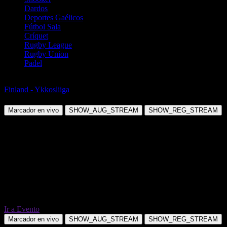
Dardos
Deportes Gaélicos
Fútbol Sala
Críquet
Rugby League
Rugby Union
Padel
Fútbol
Finland - Ykkosliiga
FC Haka Valkeakoski vs EIF
Marcador en vivo
SHOW_AUG_STREAM
SHOW_REG_STREAM
Ir a Evento
Marcador en vivo
SHOW_AUG_STREAM
SHOW_REG_STREAM