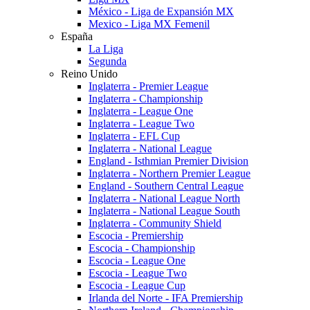
México - Liga de Expansión MX
Mexico - Liga MX Femenil
España
La Liga
Segunda
Reino Unido
Inglaterra - Premier League
Inglaterra - Championship
Inglaterra - League One
Inglaterra - League Two
Inglaterra - EFL Cup
Inglaterra - National League
England - Isthmian Premier Division
Inglaterra - Northern Premier League
England - Southern Central League
Inglaterra - National League North
Inglaterra - National League South
Inglaterra - Community Shield
Escocia - Premiership
Escocia - Championship
Escocia - League One
Escocia - League Two
Escocia - League Cup
Irlanda del Norte - IFA Premiership