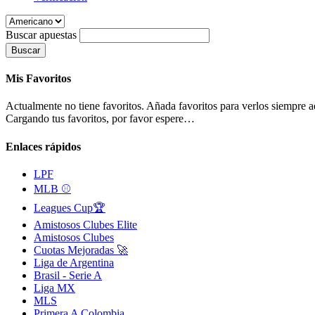
Buscar apuestas
Buscar
Mis Favoritos
Actualmente no tiene favoritos. Añada favoritos para verlos siempre a
Cargando tus favoritos, por favor espere…
Enlaces rápidos
LPF
MLB ⚾
Leagues Cup🏆
Amistosos Clubes Elite
Amistosos Clubes
Cuotas Mejoradas 🚀
Liga de Argentina
Brasil - Serie A
Liga MX
MLS
Primera A Colombia