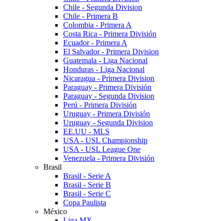
Chile - Segunda Division
Chile - Primera B
Colombia - Primera A
Costa Rica - Primera División
Ecuador - Primera A
El Salvador - Primera Division
Guatemala - Liga Nacional
Honduras - Liga Nacional
Nicaragua - Primera Division
Paraguay - Primera División
Paraguay - Segunda Division
Perú - Primera División
Uruguay - Primera División
Uruguay - Segunda Division
EE.UU - MLS
USA - USL Championship
USA - USL League One
Venezuela - Primera División
Brasil
Brasil - Serie A
Brasil - Serie B
Brasil - Serie C
Copa Paulista
México
Liga MX