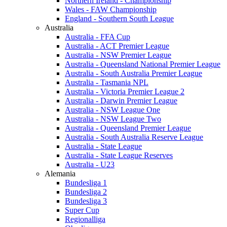
Northern Ireland - Championship
Wales - FAW Championship
England - Southern South League
Australia
Australia - FFA Cup
Australia - ACT Premier League
Australia - NSW Premier League
Australia - Queensland National Premier League
Australia - South Australia Premier League
Australia - Tasmania NPL
Australia - Victoria Premier League 2
Australia - Darwin Premier League
Australia - NSW League One
Australia - NSW League Two
Australia - Queensland Premier League
Australia - South Australia Reserve League
Australia - State League
Australia - State League Reserves
Australia - U23
Alemania
Bundesliga 1
Bundesliga 2
Bundesliga 3
Super Cup
Regionalliga