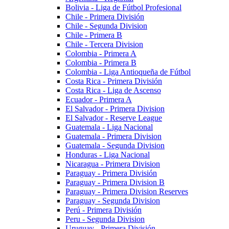
Bolivia - Liga de Fútbol Profesional
Chile - Primera División
Chile - Segunda Division
Chile - Primera B
Chile - Tercera Division
Colombia - Primera A
Colombia - Primera B
Colombia - Liga Antioqueña de Fútbol
Costa Rica - Primera División
Costa Rica - Liga de Ascenso
Ecuador - Primera A
El Salvador - Primera Division
El Salvador - Reserve League
Guatemala - Liga Nacional
Guatemala - Primera Division
Guatemala - Segunda Division
Honduras - Liga Nacional
Nicaragua - Primera Division
Paraguay - Primera División
Paraguay - Primera Division B
Paraguay - Primera Division Reserves
Paraguay - Segunda Division
Perú - Primera División
Peru - Segunda Division
Uruguay - Primera División