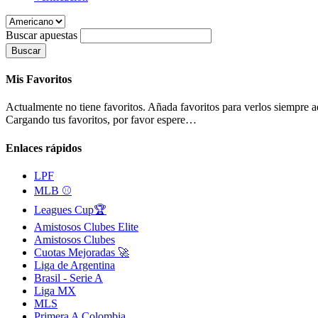
Buscar apuestas
Buscar
Mis Favoritos
Actualmente no tiene favoritos. Añada favoritos para verlos siempre a
Cargando tus favoritos, por favor espere…
Enlaces rápidos
LPF
MLB ⚾
Leagues Cup🏆
Amistosos Clubes Elite
Amistosos Clubes
Cuotas Mejoradas 🚀
Liga de Argentina
Brasil - Serie A
Liga MX
MLS
Primera A Colombia