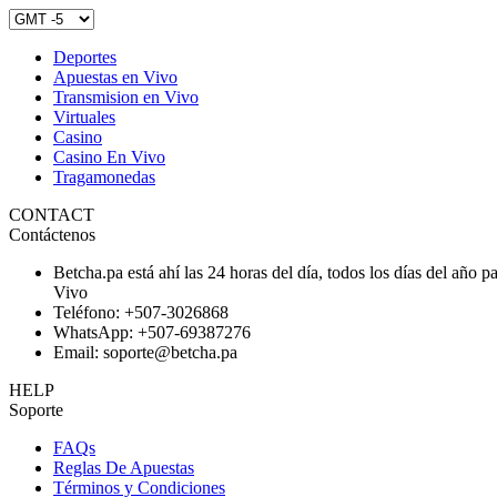
Deportes
Apuestas en Vivo
Transmision en Vivo
Virtuales
Casino
Casino En Vivo
Tragamonedas
CONTACT
Contáctenos
Betcha.pa está ahí las 24 horas del día, todos los días del año
Vivo
Teléfono:
+507-3026868
WhatsApp:
+507-69387276
Email:
soporte@betcha.pa
HELP
Soporte
FAQs
Reglas De Apuestas
Términos y Condiciones