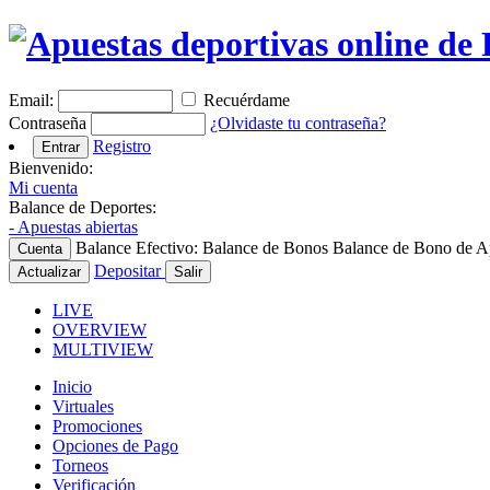
Email:
Recuérdame
Contraseña
¿Olvidaste tu contraseña?
Registro
Bienvenido:
Mi cuenta
Balance de Deportes
:
-
Apuestas abiertas
Balance Efectivo:
Balance de Bonos
Balance de Bono de A
Cuenta
Depositar
Actualizar
Salir
LIVE
OVERVIEW
MULTIVIEW
Inicio
Virtuales
Promociones
Opciones de Pago
Torneos
Verificación