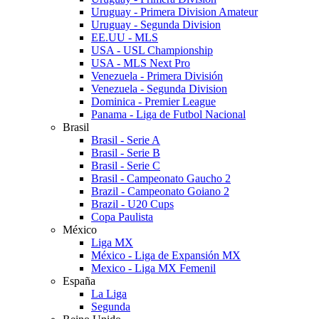
Uruguay - Primera Division Amateur
Uruguay - Segunda Division
EE.UU - MLS
USA - USL Championship
USA - MLS Next Pro
Venezuela - Primera División
Venezuela - Segunda Division
Dominica - Premier League
Panama - Liga de Futbol Nacional
Brasil
Brasil - Serie A
Brasil - Serie B
Brasil - Serie C
Brasil - Campeonato Gaucho 2
Brazil - Campeonato Goiano 2
Brazil - U20 Cups
Copa Paulista
México
Liga MX
México - Liga de Expansión MX
Mexico - Liga MX Femenil
España
La Liga
Segunda