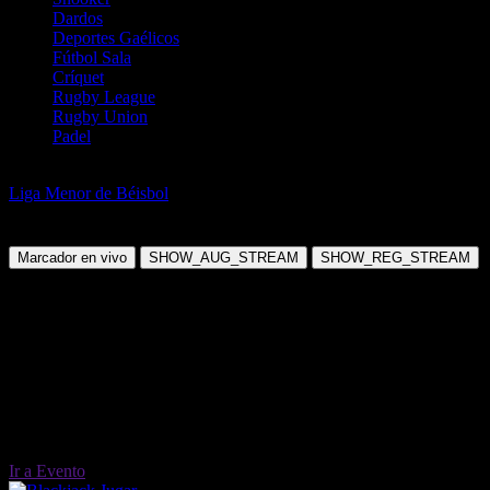
Dardos
Deportes Gaélicos
Fútbol Sala
Críquet
Rugby League
Rugby Union
Padel
Béisbol
Liga Menor de Béisbol
St. Paul Saints @ Iowa Cubs
Jueves, 09 Jul 2026 18:38:00
Marcador en vivo
SHOW_AUG_STREAM
SHOW_REG_STREAM
Ir a Evento