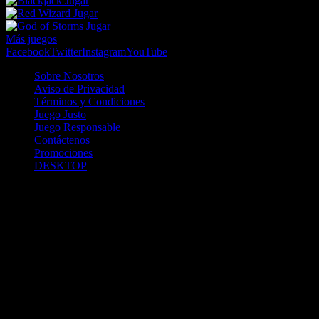
Jugar
Jugar
Jugar
Más juegos
Facebook
Twitter
Instagram
YouTube
Sobre Nosotros
Aviso de Privacidad
Términos y Condiciones
Juego Justo
Juego Responsable
Contáctenos
Promociones
DESKTOP
Betcha.pa es operado por ONJOC, CORP. una compañía registrada
en la República de Panamá, autorizada y regulada por la Junta de
Control de Juegos de la Repúlblica de Panamá a través del Contrato
de Admnistración y Operación de Juegos de Suerte y Azar a través
de Internet No. JCJ-03-2020, debidamente refrendado por la
Contraloría de la República de Panamá el día 15 de junio de 2020
con oficinas en Urbanización Costa del Este, PH Plaza Real,
Oficina 403, Corregimiento de Juan Díaz, República de Panamá,
localizables al telefóno +(507) 304-8693 y correo electrónico
info@onjoc.com