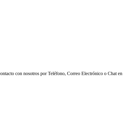
n contacto con nosotros por Teléfono, Correo Electrónico o Chat en