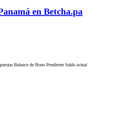
puestas
Balance de Bono Pendiente
Saldo actual