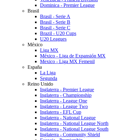
Dominica - Premier League
Brasil
Brasil - Serie A
Brasil - Serie B
Brasil - Serie C
Brazil - U20 Cups
U20 Leagues
México
Liga MX
México - Liga de Expansión MX
Mexico - Liga MX Femenil
España
La Liga
Segunda
Reino Unido
Inglaterra - Premier League
Inglaterra - Championship
Inglaterra - League One
Inglaterra - League Two
Inglaterra - EFL Cup
Inglaterra - National League
Inglaterra - National League North
Inglaterra - National League South
Inglaterra - Community Shield