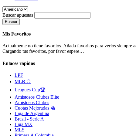
Buscar apuestas
Buscar
Mis Favoritos
Actualmente no tiene favoritos. Añada favoritos para verlos siempre a
Cargando tus favoritos, por favor espere…
Enlaces rápidos
LPF
MLB ⚾
Leagues Cup🏆
Amistosos Clubes Elite
Amistosos Clubes
Cuotas Mejoradas 🚀
Liga de Argentina
Brasil - Serie A
Liga MX
MLS
Primera A Colombia