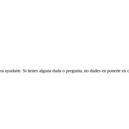
 para ayudarte. Si tienes alguna duda o pregunta, no dudes en ponerte e