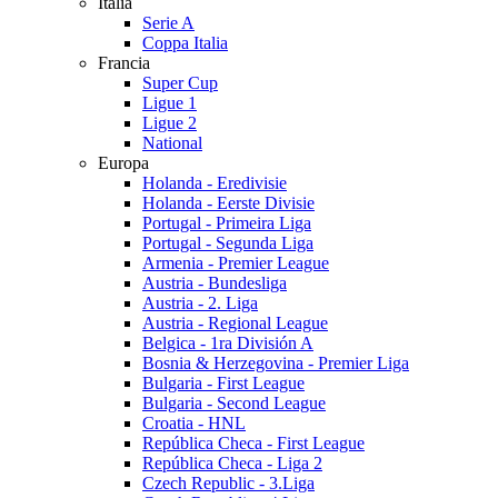
Italia
Serie A
Coppa Italia
Francia
Super Cup
Ligue 1
Ligue 2
National
Europa
Holanda - Eredivisie
Holanda - Eerste Divisie
Portugal - Primeira Liga
Portugal - Segunda Liga
Armenia - Premier League
Austria - Bundesliga
Austria - 2. Liga
Austria - Regional League
Belgica - 1ra División A
Bosnia & Herzegovina - Premier Liga
Bulgaria - First League
Bulgaria - Second League
Croatia - HNL
República Checa - First League
República Checa - Liga 2
Czech Republic - 3.Liga