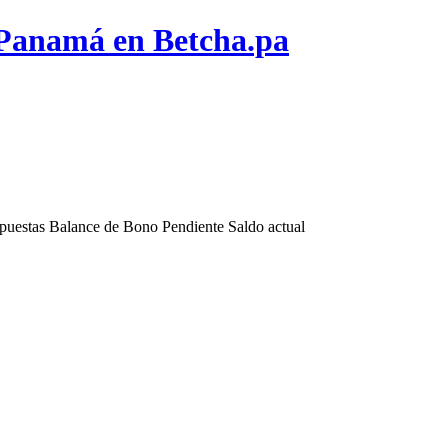
puestas
Balance de Bono Pendiente
Saldo actual