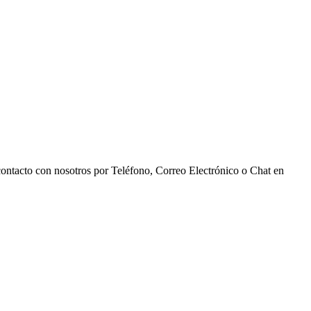
n contacto con nosotros por Teléfono, Correo Electrónico o Chat en