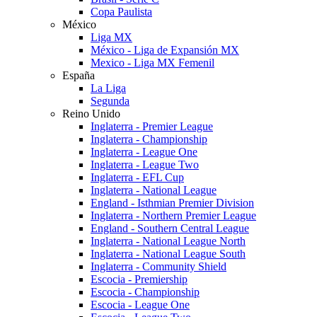
Copa Paulista
México
Liga MX
México - Liga de Expansión MX
Mexico - Liga MX Femenil
España
La Liga
Segunda
Reino Unido
Inglaterra - Premier League
Inglaterra - Championship
Inglaterra - League One
Inglaterra - League Two
Inglaterra - EFL Cup
Inglaterra - National League
England - Isthmian Premier Division
Inglaterra - Northern Premier League
England - Southern Central League
Inglaterra - National League North
Inglaterra - National League South
Inglaterra - Community Shield
Escocia - Premiership
Escocia - Championship
Escocia - League One