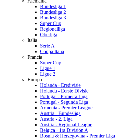
Alemania
Bundesliga 1
Bundesliga 2
Bundesliga 3
Super Cup
Regionalliga
Oberliga
Italia
Serie A
Coppa Italia
Francia
Super Cup
Ligue 1
Ligue 2
Europa
Holanda - Eredivisie
Holanda - Eerste Divisie
Portugal - Primeira Liga
Portugal - Segunda Liga
Armenia - Premier League
Austria - Bundesliga
Austria - 2. Liga
Austria - Regional League
Belgica - 1ra División A
Bosnia & Herzegovina - Premier Liga