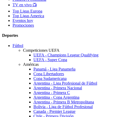
TV en vivo 📺
Top Ligas Europa
Top Ligas America
Eventos hoy
Promociones
Deportes
Fútbol
Competiciones UEFA
UEFA - Champions League Qualifying
UEFA - Super Copa
Américas
Panamá - Liga Panameña
Copa Libertadores
Copa Sudamericana
Argentina - Liga Profesional de Fútbol
Argentina - Primera Nacional
Argentina - Primera C
Argentina - Copa Argentina
Argentina - Primera B Metropolitana
Bolivia - Liga de Fútbol Profesional
Canada - Premier League
Chile - Primera División