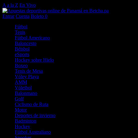
A a la Z
En Vivo
Entrar
Cuenta
Boleto
0
Fútbol
Tenis
Fútbol Americano
Baloncesto
Béisbol
eSports
Hockey sobre Hielo
Boxeo
Tenis de Mesa
Vóley Playa
AMM
Vóleibol
Balonmano
Golf
Ciclismo de Ruta
Motor
Deportes de invierno
Badminton
Hockey
Fútbol Australiano
Snooker