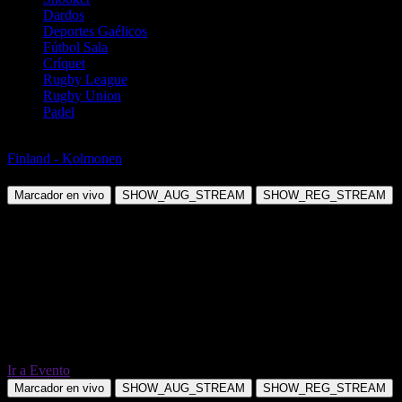
Dardos
Deportes Gaélicos
Fútbol Sala
Críquet
Rugby League
Rugby Union
Padel
Fútbol
Finland - Kolmonen
MP/SavU vs Lautp Ii
Marcador en vivo
SHOW_AUG_STREAM
SHOW_REG_STREAM
Ir a Evento
Marcador en vivo
SHOW_AUG_STREAM
SHOW_REG_STREAM