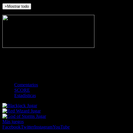
+Mostrar todo
NO_INCIDENTS
-
Gol
Tarjeta amarilla
Roja
Córner
Penalti
FKIC
Sustitución
0
-
-
-
-
-
-
0
-
-
-
-
-
-
Comentarios
SCORE
Estadísticas
Jugar
Jugar
Jugar
Más juegos
Facebook
Twitter
Instagram
YouTube