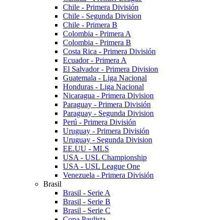
Chile - Primera División
Chile - Segunda Division
Chile - Primera B
Colombia - Primera A
Colombia - Primera B
Costa Rica - Primera División
Ecuador - Primera A
El Salvador - Primera Division
Guatemala - Liga Nacional
Honduras - Liga Nacional
Nicaragua - Primera Division
Paraguay - Primera División
Paraguay - Segunda Division
Perú - Primera División
Uruguay - Primera División
Uruguay - Segunda Division
EE.UU - MLS
USA - USL Championship
USA - USL League One
Venezuela - Primera División
Brasil
Brasil - Serie A
Brasil - Serie B
Brasil - Serie C
Copa Paulista