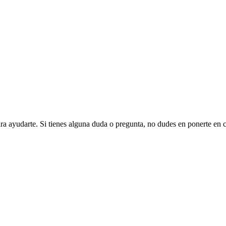
 para ayudarte. Si tienes alguna duda o pregunta, no dudes en ponerte e