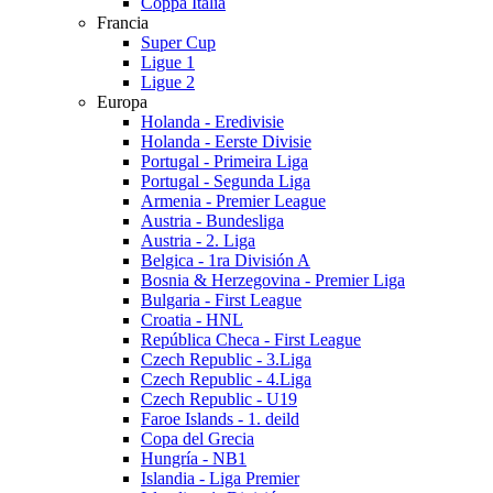
Coppa Italia
Francia
Super Cup
Ligue 1
Ligue 2
Europa
Holanda - Eredivisie
Holanda - Eerste Divisie
Portugal - Primeira Liga
Portugal - Segunda Liga
Armenia - Premier League
Austria - Bundesliga
Austria - 2. Liga
Belgica - 1ra División A
Bosnia & Herzegovina - Premier Liga
Bulgaria - First League
Croatia - HNL
República Checa - First League
Czech Republic - 3.Liga
Czech Republic - 4.Liga
Czech Republic - U19
Faroe Islands - 1. deild
Copa del Grecia
Hungría - NB1
Islandia - Liga Premier