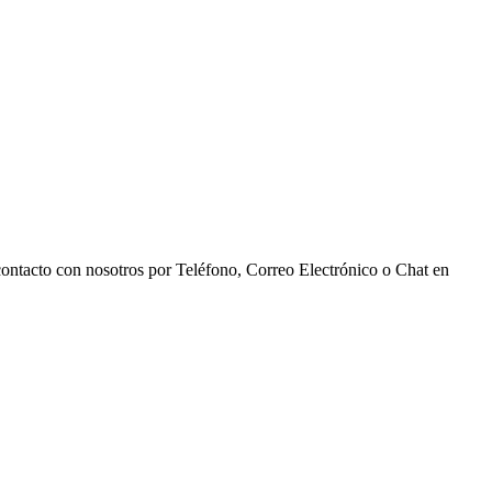
n contacto con nosotros por Teléfono, Correo Electrónico o Chat en