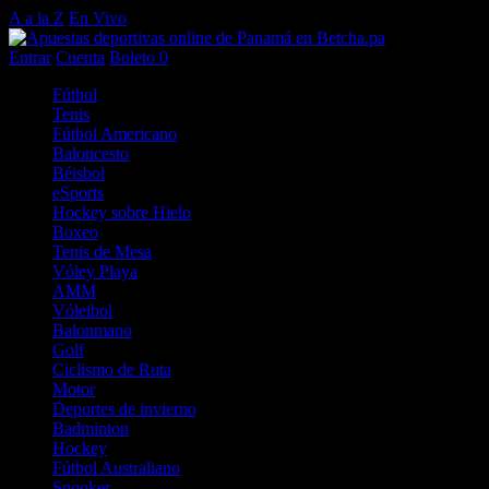
A a la Z
En Vivo
Entrar
Cuenta
Boleto
0
Fútbol
Tenis
Fútbol Americano
Baloncesto
Béisbol
eSports
Hockey sobre Hielo
Boxeo
Tenis de Mesa
Vóley Playa
AMM
Vóleibol
Balonmano
Golf
Ciclismo de Ruta
Motor
Deportes de invierno
Badminton
Hockey
Fútbol Australiano
Snooker