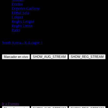
Dardos
Deportes Gaélicos
Fútbol Sala
Críquet
Rugby League
Rugby Union
Padel
Fútbol
South Korea - K-League 1
Ulsan Hyundai Horang-I vs Jeonbuk
Hyundai Motors
Marcador en vivo
SHOW_AUG_STREAM
SHOW_REG_STREAM
Ir a Evento