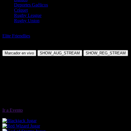
Deportes Gaélicos
Críquet
Rugby League
Rugby Union
Fútbol
Elite Friendlies
Viktoria Plzen vs Young Boys
Viernes, 10 Jul 2026 08:30:00
Marcador en vivo
SHOW_AUG_STREAM
SHOW_REG_STREAM
Ir a Evento
10 Jul 08:30
Jugar
Jugar