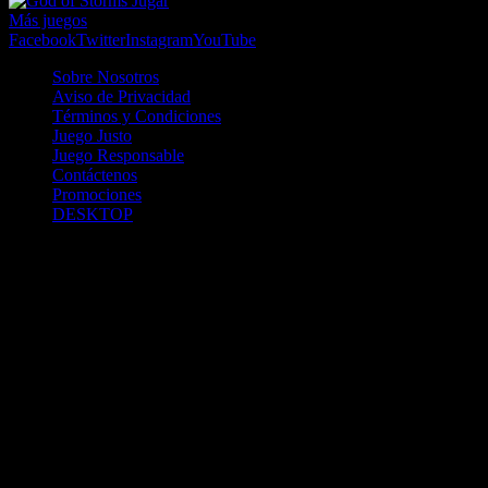
Jugar
Más juegos
Facebook
Twitter
Instagram
YouTube
Sobre Nosotros
Aviso de Privacidad
Términos y Condiciones
Juego Justo
Juego Responsable
Contáctenos
Promociones
DESKTOP
Betcha.pa es operado por ONJOC, CORP. una compañía registrada
en la República de Panamá, autorizada y regulada por la Junta de
Control de Juegos de la Repúlblica de Panamá a través del Contrato
de Admnistración y Operación de Juegos de Suerte y Azar a través
de Internet No. JCJ-03-2020, debidamente refrendado por la
Contraloría de la República de Panamá el día 15 de junio de 2020
con oficinas en Urbanización Costa del Este, PH Plaza Real,
Oficina 403, Corregimiento de Juan Díaz, República de Panamá,
localizables al telefóno +(507) 304-8693 y correo electrónico
info@onjoc.com
SPACEWONDER HOLDINGS LIMITED es una filial europea de