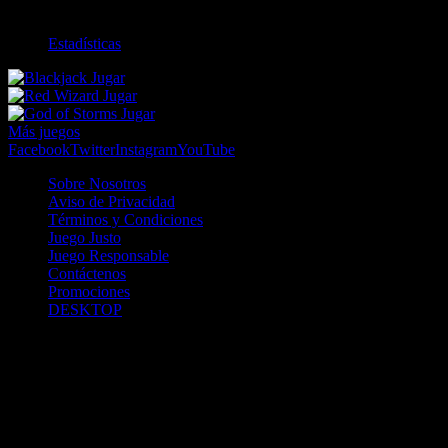
TOTAL
Estadísticas
Jugar
Jugar
Jugar
Más juegos
Facebook
Twitter
Instagram
YouTube
Sobre Nosotros
Aviso de Privacidad
Términos y Condiciones
Juego Justo
Juego Responsable
Contáctenos
Promociones
DESKTOP
Betcha.pa es operado por ONJOC, CORP. una compañía registrada
en la República de Panamá, autorizada y regulada por la Junta de
Control de Juegos de la Repúlblica de Panamá a través del Contrato
de Admnistración y Operación de Juegos de Suerte y Azar a través
de Internet No. JCJ-03-2020, debidamente refrendado por la
Contraloría de la República de Panamá el día 15 de junio de 2020