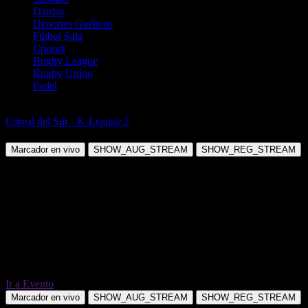
Dardos
Deportes Gaélicos
Fútbol Sala
Críquet
Rugby League
Rugby Union
Padel
Fútbol
Coreal del Sur - K-League 2
Daegu FC vs Seongnam Ilhwa
Marcador en vivo
SHOW_AUG_STREAM
SHOW_REG_STREAM
Ir a Evento
Marcador en vivo
SHOW_AUG_STREAM
SHOW_REG_STREAM