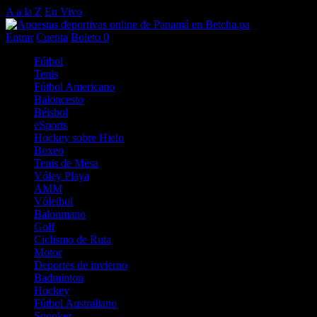
A a la Z
En Vivo
Entrar
Cuenta
Boleto
0
Fútbol
Tenis
Fútbol Americano
Baloncesto
Béisbol
eSports
Hockey sobre Hielo
Boxeo
Tenis de Mesa
Vóley Playa
AMM
Vóleibol
Balonmano
Golf
Ciclismo de Ruta
Motor
Deportes de invierno
Badminton
Hockey
Fútbol Australiano
Snooker