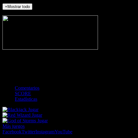
+Mostrar todo
NO_INCIDENTS
-
Gol
Tarjeta amarilla
Roja
Córner
Penalti
FKIC
Sustitución
0
-
-
-
-
-
-
0
-
-
-
-
-
-
Comentarios
SCORE
Estadísticas
Jugar
Jugar
Jugar
Más juegos
Facebook
Twitter
Instagram
YouTube