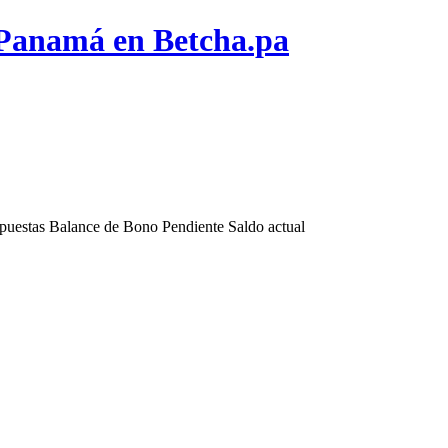
puestas
Balance de Bono Pendiente
Saldo actual