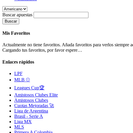
Buscar apuestas
Buscar
Mis Favoritos
Actualmente no tiene favoritos. Añada favoritos para verlos siempre a
Cargando tus favoritos, por favor espere…
Enlaces rápidos
LPF
MLB ⚾
Leagues Cup🏆
Amistosos Clubes Elite
Amistosos Clubes
Cuotas Mejoradas 🚀
Liga de Argentina
Brasil - Serie A
Liga MX
MLS
Primera A Colombia