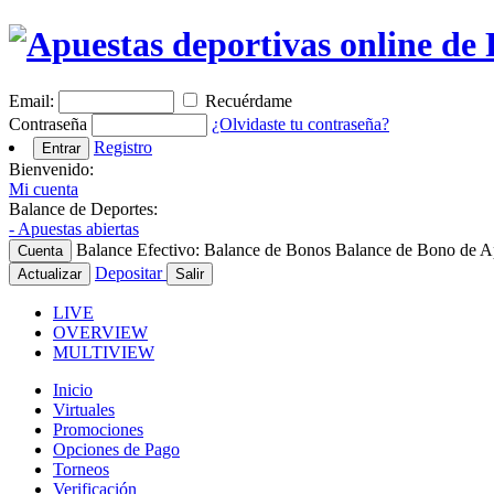
Email:
Recuérdame
Contraseña
¿Olvidaste tu contraseña?
Registro
Bienvenido:
Mi cuenta
Balance de Deportes
:
-
Apuestas abiertas
Balance Efectivo:
Balance de Bonos
Balance de Bono de A
Cuenta
Depositar
Actualizar
Salir
LIVE
OVERVIEW
MULTIVIEW
Inicio
Virtuales
Promociones
Opciones de Pago
Torneos
Verificación