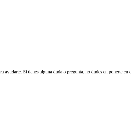
 para ayudarte. Si tienes alguna duda o pregunta, no dudes en ponerte e