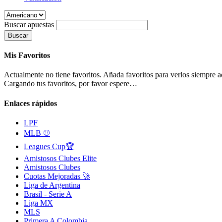
Buscar apuestas
Buscar
Mis Favoritos
Actualmente no tiene favoritos. Añada favoritos para verlos siempre a
Cargando tus favoritos, por favor espere…
Enlaces rápidos
LPF
MLB ⚾
Leagues Cup🏆
Amistosos Clubes Elite
Amistosos Clubes
Cuotas Mejoradas 🚀
Liga de Argentina
Brasil - Serie A
Liga MX
MLS
Primera A Colombia