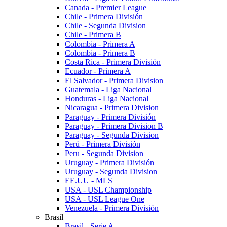
Canada - Premier League
Chile - Primera División
Chile - Segunda Division
Chile - Primera B
Colombia - Primera A
Colombia - Primera B
Costa Rica - Primera División
Ecuador - Primera A
El Salvador - Primera Division
Guatemala - Liga Nacional
Honduras - Liga Nacional
Nicaragua - Primera Division
Paraguay - Primera División
Paraguay - Primera Division B
Paraguay - Segunda Division
Perú - Primera División
Peru - Segunda Division
Uruguay - Primera División
Uruguay - Segunda Division
EE.UU - MLS
USA - USL Championship
USA - USL League One
Venezuela - Primera División
Brasil
Brasil - Serie A