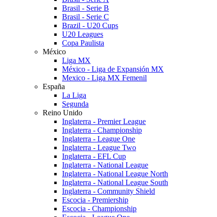
Brasil - Serie B
Brasil - Serie C
Brazil - U20 Cups
U20 Leagues
Copa Paulista
México
Liga MX
México - Liga de Expansión MX
Mexico - Liga MX Femenil
España
La Liga
Segunda
Reino Unido
Inglaterra - Premier League
Inglaterra - Championship
Inglaterra - League One
Inglaterra - League Two
Inglaterra - EFL Cup
Inglaterra - National League
Inglaterra - National League North
Inglaterra - National League South
Inglaterra - Community Shield
Escocia - Premiership
Escocia - Championship