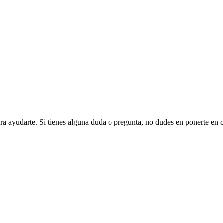
 para ayudarte. Si tienes alguna duda o pregunta, no dudes en ponerte e