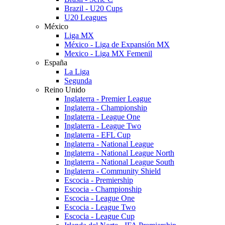
Brazil - U20 Cups
U20 Leagues
México
Liga MX
México - Liga de Expansión MX
Mexico - Liga MX Femenil
España
La Liga
Segunda
Reino Unido
Inglaterra - Premier League
Inglaterra - Championship
Inglaterra - League One
Inglaterra - League Two
Inglaterra - EFL Cup
Inglaterra - National League
Inglaterra - National League North
Inglaterra - National League South
Inglaterra - Community Shield
Escocia - Premiership
Escocia - Championship
Escocia - League One
Escocia - League Two
Escocia - League Cup