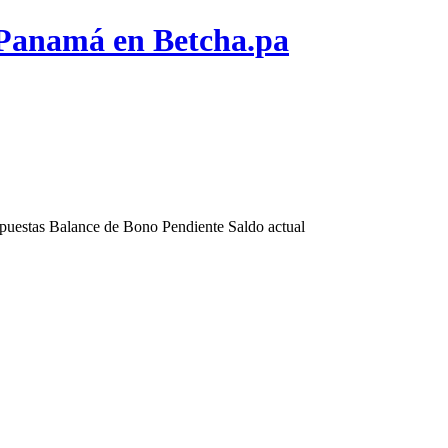
puestas
Balance de Bono Pendiente
Saldo actual