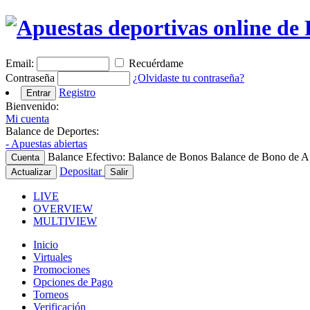
Email:
Recuérdame
Contraseña
¿Olvidaste tu contraseña?
Registro
Bienvenido:
Mi cuenta
Balance de Deportes
:
-
Apuestas abiertas
Balance Efectivo:
Balance de Bonos
Balance de Bono de A
Cuenta
Depositar
Actualizar
Salir
LIVE
OVERVIEW
MULTIVIEW
Inicio
Virtuales
Promociones
Opciones de Pago
Torneos
Verificación