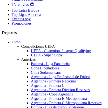
TV en vivo 📺
Top Ligas Europa
Top Ligas America
Eventos hoy
Promociones
Deportes
Fútbol
Competiciones UEFA
UEFA - Champions League Qualifying
UEFA - Super Copa
Américas
Panamá - Liga Panameña
Copa Libertadores
Copa Sudamericana
Argentina - Liga Profesional de Fútbol
Argentina - Primera Nacional
Argentina - Primera C
Argentina - Primera Division Reserves
Argentina - Copa Argentina
Argentina - Primera B Metropolitana
Argentina - Primera C Metropolitana Reserves
Bolivia - Liga de Fútbol Profesional