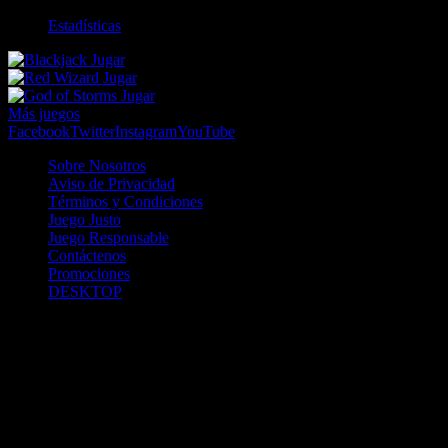
Estadísticas
Jugar
Jugar
Jugar
Más juegos
Facebook
Twitter
Instagram
YouTube
Sobre Nosotros
Aviso de Privacidad
Términos y Condiciones
Juego Justo
Juego Responsable
Contáctenos
Promociones
DESKTOP
Betcha.pa es operado por ONJOC, CORP. una compañía registrada
en la República de Panamá, autorizada y regulada por la Junta de
Control de Juegos de la Repúlblica de Panamá a través del Contrato
de Admnistración y Operación de Juegos de Suerte y Azar a través
de Internet No. JCJ-03-2020, debidamente refrendado por la
Contraloría de la República de Panamá el día 15 de junio de 2020
con oficinas en Urbanización Costa del Este, PH Plaza Real,