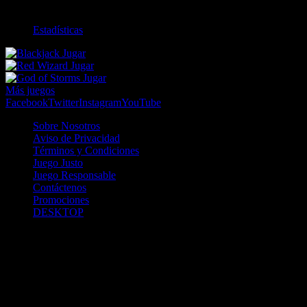
TOTAL
Estadísticas
Jugar
Jugar
Jugar
Más juegos
Facebook
Twitter
Instagram
YouTube
Sobre Nosotros
Aviso de Privacidad
Términos y Condiciones
Juego Justo
Juego Responsable
Contáctenos
Promociones
DESKTOP
Betcha.pa es operado por ONJOC, CORP. una compañía registrada
en la República de Panamá, autorizada y regulada por la Junta de
Control de Juegos de la Repúlblica de Panamá a través del Contrato
de Admnistración y Operación de Juegos de Suerte y Azar a través
de Internet No. JCJ-03-2020, debidamente refrendado por la
Contraloría de la República de Panamá el día 15 de junio de 2020