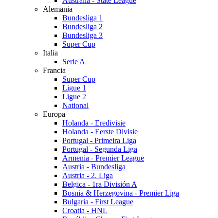
Australia - State League
Alemania
Bundesliga 1
Bundesliga 2
Bundesliga 3
Super Cup
Italia
Serie A
Francia
Super Cup
Ligue 1
Ligue 2
National
Europa
Holanda - Eredivisie
Holanda - Eerste Divisie
Portugal - Primeira Liga
Portugal - Segunda Liga
Armenia - Premier League
Austria - Bundesliga
Austria - 2. Liga
Belgica - 1ra División A
Bosnia & Herzegovina - Premier Liga
Bulgaria - First League
Croatia - HNL