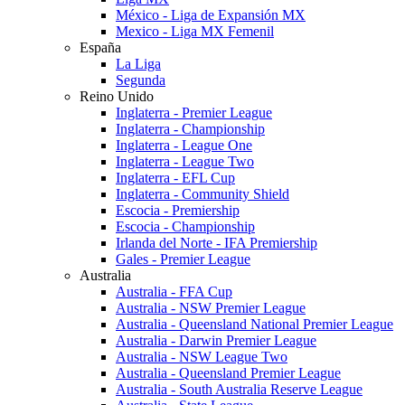
México - Liga de Expansión MX
Mexico - Liga MX Femenil
España
La Liga
Segunda
Reino Unido
Inglaterra - Premier League
Inglaterra - Championship
Inglaterra - League One
Inglaterra - League Two
Inglaterra - EFL Cup
Inglaterra - Community Shield
Escocia - Premiership
Escocia - Championship
Irlanda del Norte - IFA Premiership
Gales - Premier League
Australia
Australia - FFA Cup
Australia - NSW Premier League
Australia - Queensland National Premier League
Australia - Darwin Premier League
Australia - NSW League Two
Australia - Queensland Premier League
Australia - South Australia Reserve League