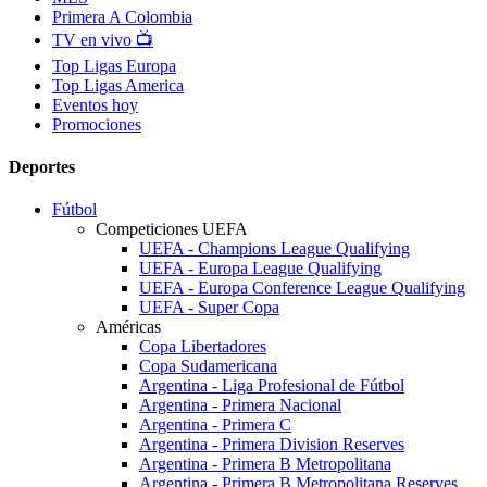
Primera A Colombia
TV en vivo 📺
Top Ligas Europa
Top Ligas America
Eventos hoy
Promociones
Deportes
Fútbol
Competiciones UEFA
UEFA - Champions League Qualifying
UEFA - Europa League Qualifying
UEFA - Europa Conference League Qualifying
UEFA - Super Copa
Américas
Copa Libertadores
Copa Sudamericana
Argentina - Liga Profesional de Fútbol
Argentina - Primera Nacional
Argentina - Primera C
Argentina - Primera Division Reserves
Argentina - Primera B Metropolitana
Argentina - Primera B Metropolitana Reserves