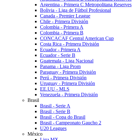
Argentina - Primera C Metropolitana Reserves
Bolivia - Liga de Fútbol Profesional
Canada - Premier League
Chile - Primera División
Colombia - Primera A
Colombia - Primera B
CONCACAF Central American Cup
Costa Rica - Primera División
Ecuador - Primera A
Ecuador - Serie B
Guatemala - Liga Nacional
Panama - Liga Prom
Paraguay - Primera División
Perú - Primera División
Uruguay - Primera División
EE.UU - MLS
Venezuela - Primera División
Brasil
Brasil - Serie A
Brasil - Serie B
Brasil - Copa do Brasil
Brasil - Campeonato Gaucho 2
U20 Leagues
México
Liga MX