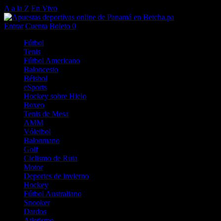
A a la Z
En Vivo
Entrar
Cuenta
Boleto
0
Fútbol
Tenis
Fútbol Americano
Baloncesto
Béisbol
eSports
Hockey sobre Hielo
Boxeo
Tenis de Mesa
AMM
Vóleibol
Balonmano
Golf
Ciclismo de Ruta
Motor
Deportes de invierno
Hockey
Fútbol Australiano
Snooker
Dardos
Atletismo