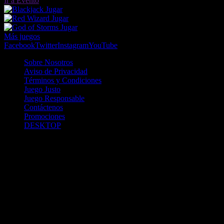
Ir a Evento
Jugar
Jugar
Jugar
Más juegos
Facebook
Twitter
Instagram
YouTube
Sobre Nosotros
Aviso de Privacidad
Términos y Condiciones
Juego Justo
Juego Responsable
Contáctenos
Promociones
DESKTOP
Betcha.pa es operado por ONJOC, CORP. una compañía registrada
en la República de Panamá, autorizada y regulada por la Junta de
Control de Juegos de la Repúlblica de Panamá a través del Contrato
de Admnistración y Operación de Juegos de Suerte y Azar a través
de Internet No. JCJ-03-2020, debidamente refrendado por la
Contraloría de la República de Panamá el día 15 de junio de 2020
con oficinas en Urbanización Costa del Este, PH Plaza Real,
Oficina 403, Corregimiento de Juan Díaz, República de Panamá,
localizables al telefóno +(507) 304-8693 y correo electrónico