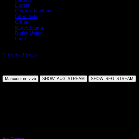
Dardos
Deportes Gaélicos
Fútbol Sala
Críquet
Rugby League
Rugby Union
Padel
Golf
1ª Ronda 3 Bolas
Chan Kim vs Adrien Dumont De Chassart vs
Trey Shirley
Jueves, 09 Jul 2026 12:39:00
Marcador en vivo
SHOW_AUG_STREAM
SHOW_REG_STREAM