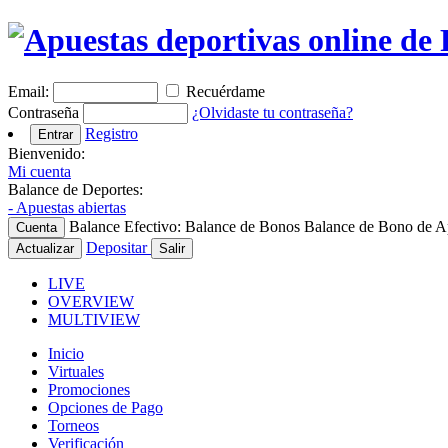
Email:
Recuérdame
Contraseña
¿Olvidaste tu contraseña?
Registro
Bienvenido:
Mi cuenta
Balance de Deportes
:
-
Apuestas abiertas
Balance Efectivo:
Balance de Bonos
Balance de Bono de A
Cuenta
Depositar
Actualizar
Salir
LIVE
OVERVIEW
MULTIVIEW
Inicio
Virtuales
Promociones
Opciones de Pago
Torneos
Verificación