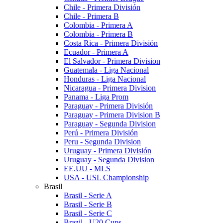
Chile - Primera División
Chile - Primera B
Colombia - Primera A
Colombia - Primera B
Costa Rica - Primera División
Ecuador - Primera A
El Salvador - Primera Division
Guatemala - Liga Nacional
Honduras - Liga Nacional
Nicaragua - Primera Division
Panama - Liga Prom
Paraguay - Primera División
Paraguay - Primera Division B
Paraguay - Segunda Division
Perú - Primera División
Peru - Segunda Division
Uruguay - Primera División
Uruguay - Segunda Division
EE.UU - MLS
USA - USL Championship
Brasil
Brasil - Serie A
Brasil - Serie B
Brasil - Serie C
Brazil - U20 Cups