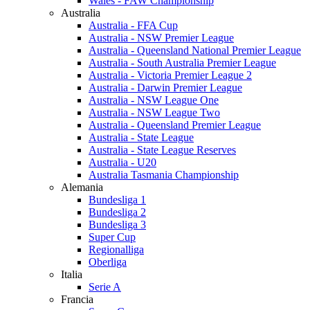
Wales - FAW Championship
Australia
Australia - FFA Cup
Australia - NSW Premier League
Australia - Queensland National Premier League
Australia - South Australia Premier League
Australia - Victoria Premier League 2
Australia - Darwin Premier League
Australia - NSW League One
Australia - NSW League Two
Australia - Queensland Premier League
Australia - State League
Australia - State League Reserves
Australia - U20
Australia Tasmania Championship
Alemania
Bundesliga 1
Bundesliga 2
Bundesliga 3
Super Cup
Regionalliga
Oberliga
Italia
Serie A
Francia