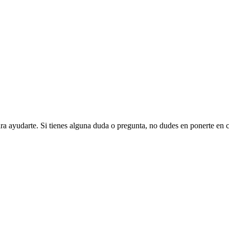
 para ayudarte. Si tienes alguna duda o pregunta, no dudes en ponerte e