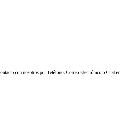
n contacto con nosotros por Teléfono, Correo Electrónico o Chat en