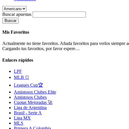
Buscar apuestas
Buscar
Mis Favoritos
Actualmente no tiene favoritos. Añada favoritos para verlos siempre a
Cargando tus favoritos, por favor espere…
Enlaces rápidos
LPF
MLB ⚾
Leagues Cup🏆
Amistosos Clubes Elite
Amistosos Clubes
Cuotas Mejoradas 🚀
Liga de Argentina
Brasil - Serie A
Liga MX
MLS
Primera A Colombia