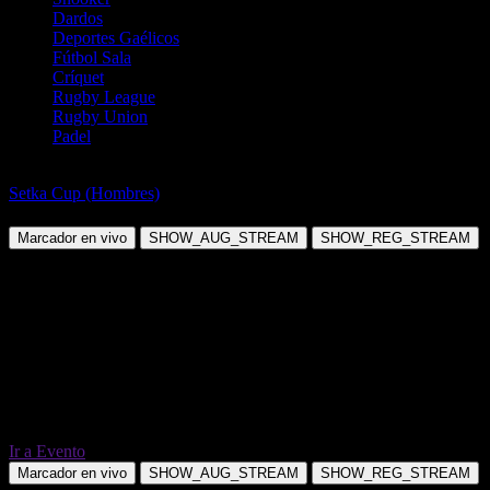
Dardos
Deportes Gaélicos
Fútbol Sala
Críquet
Rugby League
Rugby Union
Padel
Tenis de Mesa
Setka Cup (Hombres)
Vasyl Moroz vs Mykhailo Senyk
Marcador en vivo
SHOW_AUG_STREAM
SHOW_REG_STREAM
Ir a Evento
Marcador en vivo
SHOW_AUG_STREAM
SHOW_REG_STREAM