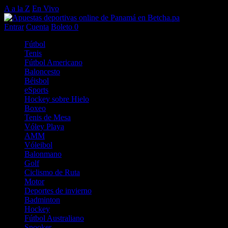
A a la Z
En Vivo
Entrar
Cuenta
Boleto
0
Fútbol
Tenis
Fútbol Americano
Baloncesto
Béisbol
eSports
Hockey sobre Hielo
Boxeo
Tenis de Mesa
Vóley Playa
AMM
Vóleibol
Balonmano
Golf
Ciclismo de Ruta
Motor
Deportes de invierno
Badminton
Hockey
Fútbol Australiano
Snooker