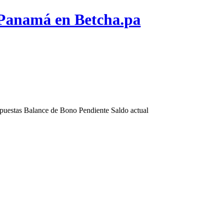
puestas
Balance de Bono Pendiente
Saldo actual