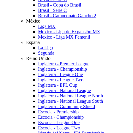
Brasil - Copa do Brasil
Brasil - Serie C
Brasil - Campeonato Gaucho 2
México
Liga MX
México - Liga de Expansión MX
Mexico - Liga MX Femenil
España
La Liga
Segunda
Reino Unido
Inglaterra - Premier League
Inglaterra - Championship
Inglaterra - League One
Inglaterra - League Two
Inglaterra - EFL Cup
Inglaterra - National League
Inglaterra - National League North
Inglaterra - National League South
Inglaterra - Community Shield
Escocia - Premiership
Escocia - Championship
Escocia - League One
Escocia - League Two