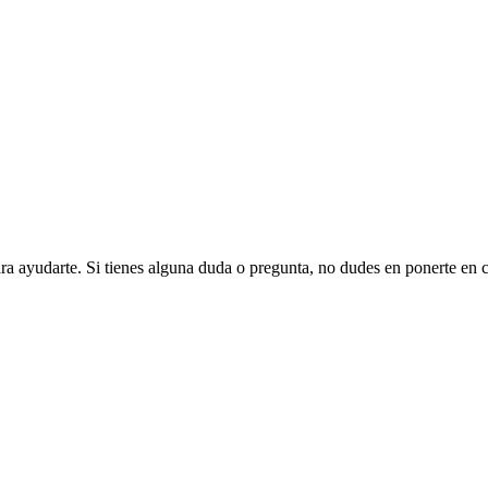
 para ayudarte. Si tienes alguna duda o pregunta, no dudes en ponerte e