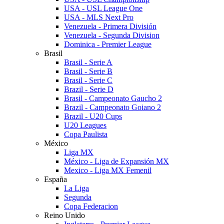
USA - USL League One
USA - MLS Next Pro
Venezuela - Primera División
Venezuela - Segunda Division
Dominica - Premier League
Brasil
Brasil - Serie A
Brasil - Serie B
Brasil - Serie C
Brazil - Serie D
Brasil - Campeonato Gaucho 2
Brazil - Campeonato Goiano 2
Brazil - U20 Cups
U20 Leagues
Copa Paulista
México
Liga MX
México - Liga de Expansión MX
Mexico - Liga MX Femenil
España
La Liga
Segunda
Copa Federacion
Reino Unido