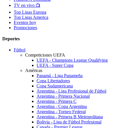
TV en vivo 📺
Top Ligas Europa
Top Ligas America
Eventos hoy
Promociones
Deportes
Fútbol
Competiciones UEFA
UEFA - Champions League Qualifying
UEFA - Super Copa
Américas
Panamá - Liga Panameña
Copa Libertadores
Copa Sudamericana
Argentina - Liga Profesional de Fútbol
Argentina - Primera Nacional
Argentina - Primera C
Argentina - Copa Argentina
Argentina - Torneo Federal
Argentina - Primera B Metropolitana
Bolivia - Liga de Fútbol Profesional
Canada - Premier League