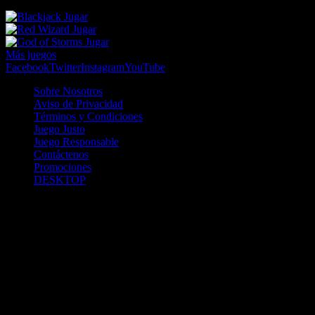
Jugar
Jugar
Jugar
Más juegos
Facebook
Twitter
Instagram
YouTube
Sobre Nosotros
Aviso de Privacidad
Términos y Condiciones
Juego Justo
Juego Responsable
Contáctenos
Promociones
DESKTOP
Betcha.pa es operado por ONJOC, CORP. una compañía registrada
en la República de Panamá, autorizada y regulada por la Junta de
Control de Juegos de la Repúlblica de Panamá a través del Contrato
de Admnistración y Operación de Juegos de Suerte y Azar a través
de Internet No. JCJ-03-2020, debidamente refrendado por la
Contraloría de la República de Panamá el día 15 de junio de 2020
con oficinas en Urbanización Costa del Este, PH Plaza Real,
Oficina 403, Corregimiento de Juan Díaz, República de Panamá,
localizables al telefóno +(507) 304-8693 y correo electrónico