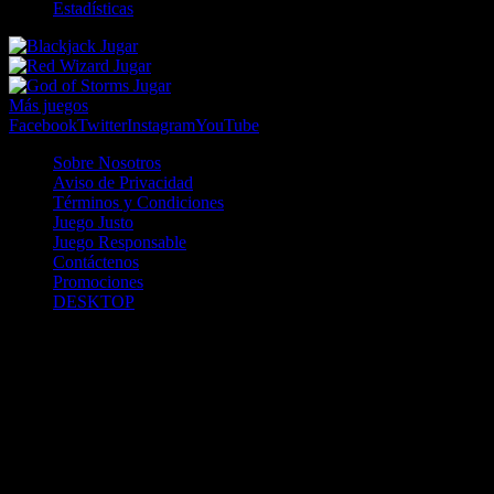
Estadísticas
Jugar
Jugar
Jugar
Más juegos
Facebook
Twitter
Instagram
YouTube
Sobre Nosotros
Aviso de Privacidad
Términos y Condiciones
Juego Justo
Juego Responsable
Contáctenos
Promociones
DESKTOP
Betcha.pa es operado por ONJOC, CORP. una compañía registrada
en la República de Panamá, autorizada y regulada por la Junta de
Control de Juegos de la Repúlblica de Panamá a través del Contrato
de Admnistración y Operación de Juegos de Suerte y Azar a través
de Internet No. JCJ-03-2020, debidamente refrendado por la
Contraloría de la República de Panamá el día 15 de junio de 2020
con oficinas en Urbanización Costa del Este, PH Plaza Real,
Oficina 403, Corregimiento de Juan Díaz, República de Panamá,