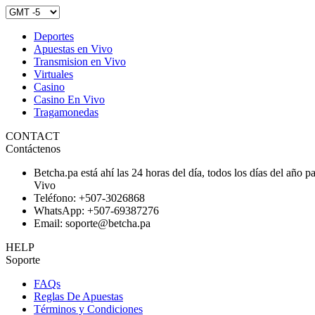
Deportes
Apuestas en Vivo
Transmision en Vivo
Virtuales
Casino
Casino En Vivo
Tragamonedas
CONTACT
Contáctenos
Betcha.pa está ahí las 24 horas del día, todos los días del año
Vivo
Teléfono:
+507-3026868
WhatsApp:
+507-69387276
Email:
soporte@betcha.pa
HELP
Soporte
FAQs
Reglas De Apuestas
Términos y Condiciones