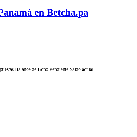
puestas
Balance de Bono Pendiente
Saldo actual