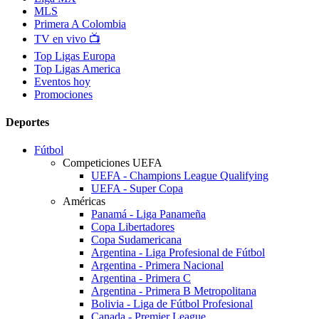
MLS
Primera A Colombia
TV en vivo 📺
Top Ligas Europa
Top Ligas America
Eventos hoy
Promociones
Deportes
Fútbol
Competiciones UEFA
UEFA - Champions League Qualifying
UEFA - Super Copa
Américas
Panamá - Liga Panameña
Copa Libertadores
Copa Sudamericana
Argentina - Liga Profesional de Fútbol
Argentina - Primera Nacional
Argentina - Primera C
Argentina - Primera B Metropolitana
Bolivia - Liga de Fútbol Profesional
Canada - Premier League