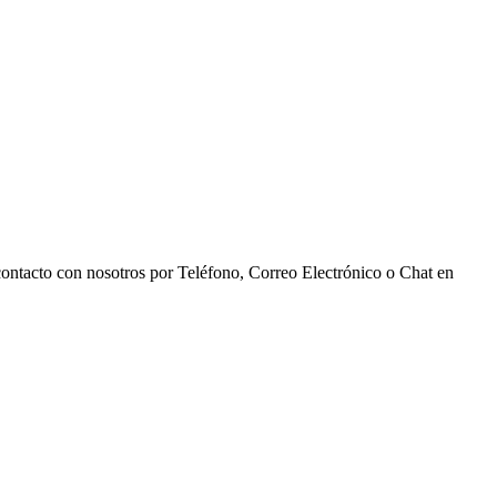
n contacto con nosotros por Teléfono, Correo Electrónico o Chat en