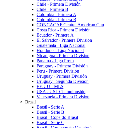
Chile - Primera División
Chile - Primera B
Colombia - Primera A
Colombia - Primera B
CONCACAF Central American Cup
Costa Rica - Primera División
Ecuador - Primera A
El Salvador - Primera Division
Guatemala - Liga Nacional
Honduras - Liga Nacional
Nicaragua - Primera Division
Panama - Liga Prom
Paraguay - Primera División
Perú - Primera División
Uruguay - Primera División
Uruguay - Segunda Division
EE.UU - MLS
USA - USL Championship
Venezuela - Primera División
Brasil
Brasil - Serie A
Brasil - Serie B
Brasil - Copa do Brasil
Brasil - Serie C
Brasil - Campeonato Gaucho 2