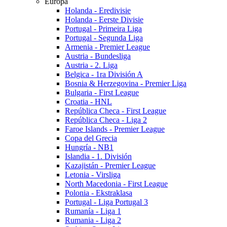
Europa
Holanda - Eredivisie
Holanda - Eerste Divisie
Portugal - Primeira Liga
Portugal - Segunda Liga
Armenia - Premier League
Austria - Bundesliga
Austria - 2. Liga
Belgica - 1ra División A
Bosnia & Herzegovina - Premier Liga
Bulgaria - First League
Croatia - HNL
República Checa - First League
República Checa - Liga 2
Faroe Islands - Premier League
Copa del Grecia
Hungría - NB1
Islandia - 1. División
Kazajistán - Premier League
Letonia - Virsliga
North Macedonia - First League
Polonia - Ekstraklasa
Portugal - Liga Portugal 3
Rumanía - Liga 1
Rumania - Liga 2