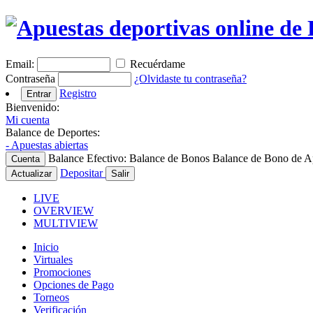
Email:
Recuérdame
Contraseña
¿Olvidaste tu contraseña?
Registro
Bienvenido:
Mi cuenta
Balance de Deportes
:
-
Apuestas abiertas
Balance Efectivo:
Balance de Bonos
Balance de Bono de A
Cuenta
Depositar
Actualizar
Salir
LIVE
OVERVIEW
MULTIVIEW
Inicio
Virtuales
Promociones
Opciones de Pago
Torneos
Verificación