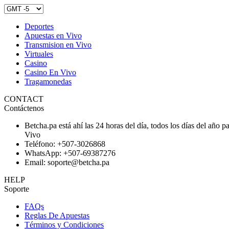
Deportes
Apuestas en Vivo
Transmision en Vivo
Virtuales
Casino
Casino En Vivo
Tragamonedas
CONTACT
Contáctenos
Betcha.pa está ahí las 24 horas del día, todos los días del año
Vivo
Teléfono:
+507-3026868
WhatsApp:
+507-69387276
Email:
soporte@betcha.pa
HELP
Soporte
FAQs
Reglas De Apuestas
Términos y Condiciones