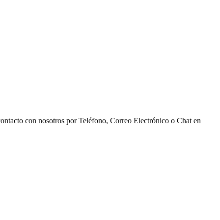
n contacto con nosotros por Teléfono, Correo Electrónico o Chat en