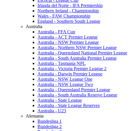
Escocia - League Cup
Irlanda del Norte - IFA Premiership
Northern Ireland - Championship
Wales - FAW Championship
England - Southern South League
Australia
Australia - FFA Cup
Australia - ACT Premier League
Australia - NSW Premier League
Australia - Northern NSW Premier League
Australia - Queensland National Premier League
Australia - South Australia Premier League
Australia - Tasmania NPL
Australia - Victoria Premier League 2
Australia - Darwin Premier League
Australia - NSW League One
Australia - NSW League Two
Australia - Queensland Premier League
Australia - South Australia Reserve League
Australia - State League
Australia - State League Reserves
Australia - U23
Alemania
Bundesliga 1
Bundesliga 2