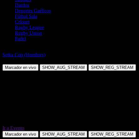
Dardos
Deportes Gaélicos
Fútbol Sala
Críquet
Rugby League
Rugby Union
Padel
Tenis de Mesa
Setka Cup (Hombres)
Serhii Rak vs Andrii Zeniuk
Marcador en vivo
SHOW_AUG_STREAM
SHOW_REG_STREAM
Ir a Evento
Marcador en vivo
SHOW_AUG_STREAM
SHOW_REG_STREAM