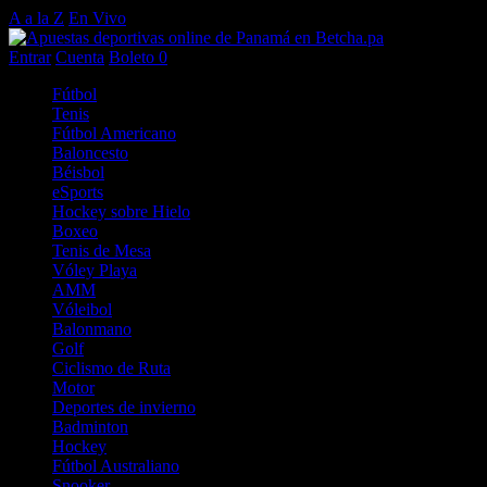
A a la Z
En Vivo
Entrar
Cuenta
Boleto
0
Fútbol
Tenis
Fútbol Americano
Baloncesto
Béisbol
eSports
Hockey sobre Hielo
Boxeo
Tenis de Mesa
Vóley Playa
AMM
Vóleibol
Balonmano
Golf
Ciclismo de Ruta
Motor
Deportes de invierno
Badminton
Hockey
Fútbol Australiano
Snooker