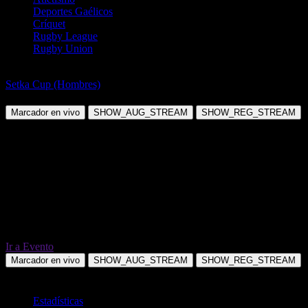
Deportes Gaélicos
Críquet
Rugby League
Rugby Union
Tenis de Mesa
Setka Cup (Hombres)
Yaroslav Tebenko vs Volodymyr Hrybeniuk
Marcador en vivo
SHOW_AUG_STREAM
SHOW_REG_STREAM
Ir a Evento
Marcador en vivo
SHOW_AUG_STREAM
SHOW_REG_STREAM
TOTAL
Estadísticas