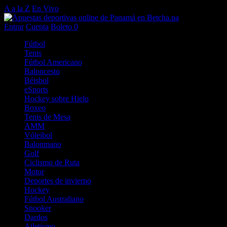
A a la Z
En Vivo
Entrar
Cuenta
Boleto
0
Fútbol
Tenis
Fútbol Americano
Baloncesto
Béisbol
eSports
Hockey sobre Hielo
Boxeo
Tenis de Mesa
AMM
Vóleibol
Balonmano
Golf
Ciclismo de Ruta
Motor
Deportes de invierno
Hockey
Fútbol Australiano
Snooker
Dardos
Atletismo