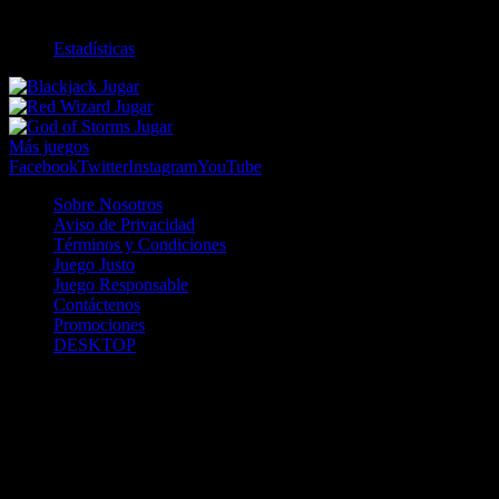
TOTAL
Estadísticas
Jugar
Jugar
Jugar
Más juegos
Facebook
Twitter
Instagram
YouTube
Sobre Nosotros
Aviso de Privacidad
Términos y Condiciones
Juego Justo
Juego Responsable
Contáctenos
Promociones
DESKTOP
Betcha.pa es operado por ONJOC, CORP. una compañía registrada
en la República de Panamá, autorizada y regulada por la Junta de
Control de Juegos de la Repúlblica de Panamá a través del Contrato
de Admnistración y Operación de Juegos de Suerte y Azar a través
de Internet No. JCJ-03-2020, debidamente refrendado por la
Contraloría de la República de Panamá el día 15 de junio de 2020