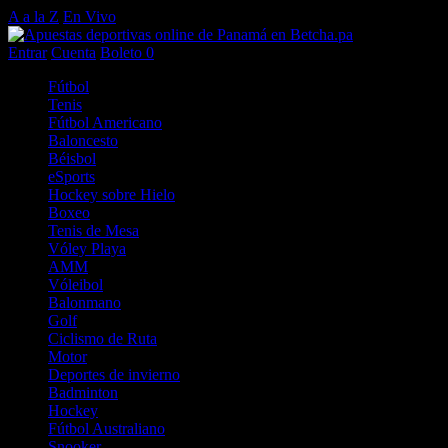
A a la Z
En Vivo
Entrar
Cuenta
Boleto
0
Fútbol
Tenis
Fútbol Americano
Baloncesto
Béisbol
eSports
Hockey sobre Hielo
Boxeo
Tenis de Mesa
Vóley Playa
AMM
Vóleibol
Balonmano
Golf
Ciclismo de Ruta
Motor
Deportes de invierno
Badminton
Hockey
Fútbol Australiano
Snooker