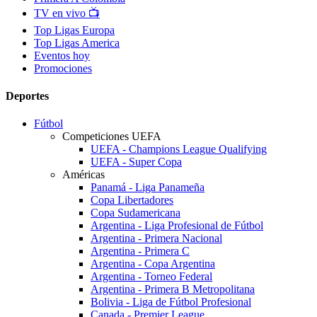
TV en vivo 📺
Top Ligas Europa
Top Ligas America
Eventos hoy
Promociones
Deportes
Fútbol
Competiciones UEFA
UEFA - Champions League Qualifying
UEFA - Super Copa
Américas
Panamá - Liga Panameña
Copa Libertadores
Copa Sudamericana
Argentina - Liga Profesional de Fútbol
Argentina - Primera Nacional
Argentina - Primera C
Argentina - Copa Argentina
Argentina - Torneo Federal
Argentina - Primera B Metropolitana
Bolivia - Liga de Fútbol Profesional
Canada - Premier League