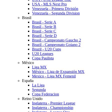
USA - MLS Next Pro
Venezuela - Primera División
Venezuela - Segunda Division
Brasil
Brasil - Serie A
Brasil - Serie B
Brasil - Serie C
Brazil - Serie D
Brasil - Campeonato Gaucho 2
Brazil - Campeonato Goiano 2
Brazil - U20 Cups
U20 Leagues
Copa Paulista
México
Liga MX
México - Liga de Expansión MX
Mexico - Liga MX Femenil
España
La Liga
Segunda
Copa Federacion
Reino Unido
Inglaterra - Premier League
Inglaterra - Championship