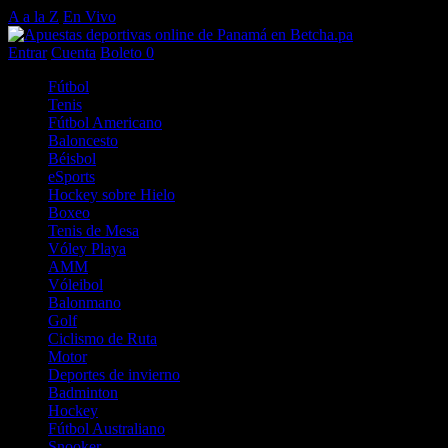
A a la Z
En Vivo
Entrar
Cuenta
Boleto
0
Fútbol
Tenis
Fútbol Americano
Baloncesto
Béisbol
eSports
Hockey sobre Hielo
Boxeo
Tenis de Mesa
Vóley Playa
AMM
Vóleibol
Balonmano
Golf
Ciclismo de Ruta
Motor
Deportes de invierno
Badminton
Hockey
Fútbol Australiano
Snooker