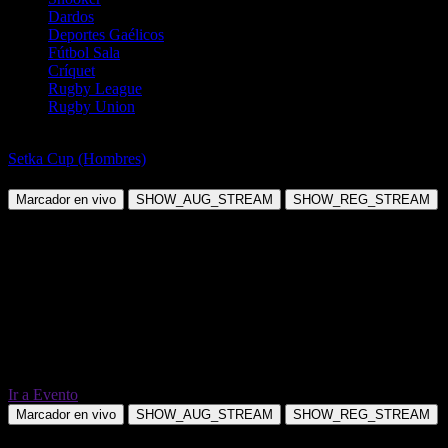
Dardos
Deportes Gaélicos
Fútbol Sala
Críquet
Rugby League
Rugby Union
Tenis de Mesa
Setka Cup (Hombres)
Oleksandr Storozhenko vs Ivan Pytsko
Marcador en vivo
SHOW_AUG_STREAM
SHOW_REG_STREAM
Ir a Evento
Marcador en vivo
SHOW_AUG_STREAM
SHOW_REG_STREAM
TOTAL