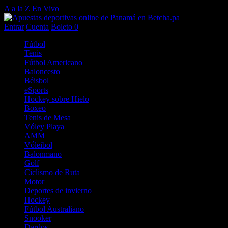
A a la Z
En Vivo
Entrar
Cuenta
Boleto
0
Fútbol
Tenis
Fútbol Americano
Baloncesto
Béisbol
eSports
Hockey sobre Hielo
Boxeo
Tenis de Mesa
Vóley Playa
AMM
Vóleibol
Balonmano
Golf
Ciclismo de Ruta
Motor
Deportes de invierno
Hockey
Fútbol Australiano
Snooker
Dardos