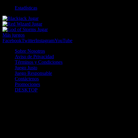
Estadísticas
Jugar
Jugar
Jugar
Más juegos
Facebook
Twitter
Instagram
YouTube
Sobre Nosotros
Aviso de Privacidad
Términos y Condiciones
Juego Justo
Juego Responsable
Contáctenos
Promociones
DESKTOP
Betcha.pa es operado por ONJOC, CORP. una compañía registrada
en la República de Panamá, autorizada y regulada por la Junta de
Control de Juegos de la Repúlblica de Panamá a través del Contrato
de Admnistración y Operación de Juegos de Suerte y Azar a través
de Internet No. JCJ-03-2020, debidamente refrendado por la
Contraloría de la República de Panamá el día 15 de junio de 2020
con oficinas en Urbanización Costa del Este, PH Plaza Real,