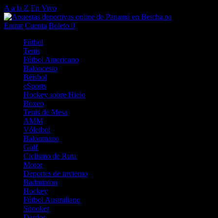
A a la Z
En Vivo
Entrar
Cuenta
Boleto
0
Fútbol
Tenis
Fútbol Americano
Baloncesto
Béisbol
eSports
Hockey sobre Hielo
Boxeo
Tenis de Mesa
AMM
Vóleibol
Balonmano
Golf
Ciclismo de Ruta
Motor
Deportes de invierno
Badminton
Hockey
Fútbol Australiano
Snooker
Dardos