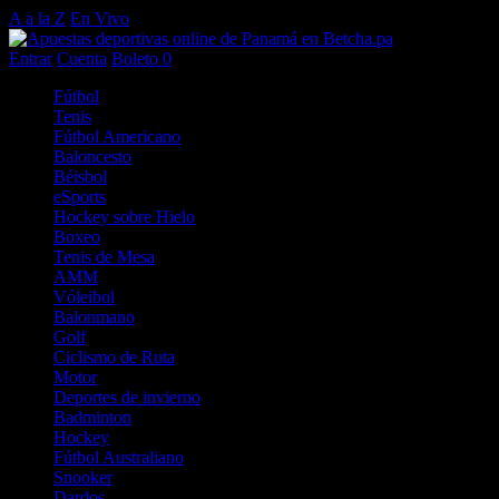
A a la Z
En Vivo
Entrar
Cuenta
Boleto
0
Fútbol
Tenis
Fútbol Americano
Baloncesto
Béisbol
eSports
Hockey sobre Hielo
Boxeo
Tenis de Mesa
AMM
Vóleibol
Balonmano
Golf
Ciclismo de Ruta
Motor
Deportes de invierno
Badminton
Hockey
Fútbol Australiano
Snooker
Dardos