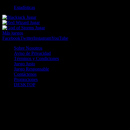
Estadísticas
Jugar
Jugar
Jugar
Más juegos
Facebook
Twitter
Instagram
YouTube
Sobre Nosotros
Aviso de Privacidad
Términos y Condiciones
Juego Justo
Juego Responsable
Contáctenos
Promociones
DESKTOP
Betcha.pa es operado por ONJOC, CORP. una compañía registrada
en la República de Panamá, autorizada y regulada por la Junta de
Control de Juegos de la Repúlblica de Panamá a través del Contrato
de Admnistración y Operación de Juegos de Suerte y Azar a través
de Internet No. JCJ-03-2020, debidamente refrendado por la
Contraloría de la República de Panamá el día 15 de junio de 2020
con oficinas en Urbanización Costa del Este, PH Plaza Real,