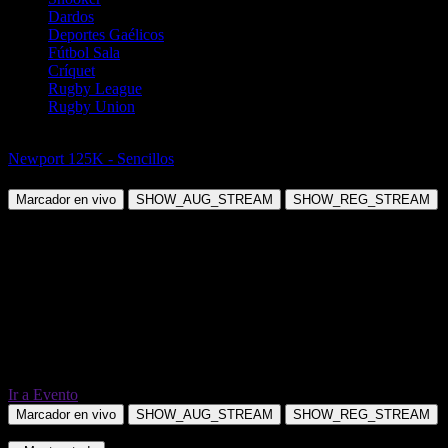
Dardos
Deportes Gaélicos
Fútbol Sala
Críquet
Rugby League
Rugby Union
Tenis
Newport 125K - Sencillos
Reese Brantmeier vs Elizabeth Mandlik
Marcador en vivo
SHOW_AUG_STREAM
SHOW_REG_STREAM
Ir a Evento
Marcador en vivo
SHOW_AUG_STREAM
SHOW_REG_STREAM