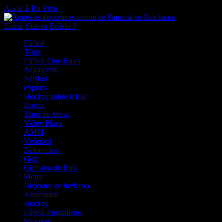
A a la Z
En Vivo
Entrar
Cuenta
Boleto
0
Fútbol
Tenis
Fútbol Americano
Baloncesto
Béisbol
eSports
Hockey sobre Hielo
Boxeo
Tenis de Mesa
Vóley Playa
AMM
Vóleibol
Balonmano
Golf
Ciclismo de Ruta
Motor
Deportes de invierno
Badminton
Hockey
Fútbol Australiano
Snooker