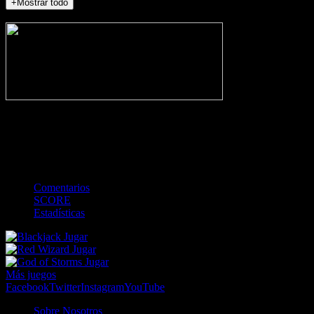
+Mostrar todo
NO_INCIDENTS
-
Gol
Tarjeta amarilla
Roja
Córner
Penalti
FKIC
Sustitución
0
-
-
-
-
-
-
0
-
-
-
-
-
-
Comentarios
SCORE
Estadísticas
Jugar
Jugar
Jugar
Más juegos
Facebook
Twitter
Instagram
YouTube
Sobre Nosotros