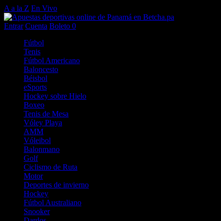
A a la Z
En Vivo
Entrar
Cuenta
Boleto
0
Fútbol
Tenis
Fútbol Americano
Baloncesto
Béisbol
eSports
Hockey sobre Hielo
Boxeo
Tenis de Mesa
Vóley Playa
AMM
Vóleibol
Balonmano
Golf
Ciclismo de Ruta
Motor
Deportes de invierno
Hockey
Fútbol Australiano
Snooker
Dardos