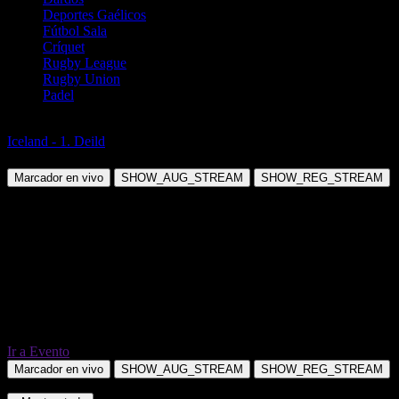
Deportes Gaélicos
Fútbol Sala
Críquet
Rugby League
Rugby Union
Padel
Fútbol
Iceland - 1. Deild
Haukar (W) vs Grotta (W)
Marcador en vivo
SHOW_AUG_STREAM
SHOW_REG_STREAM
Ir a Evento
Marcador en vivo
SHOW_AUG_STREAM
SHOW_REG_STREAM