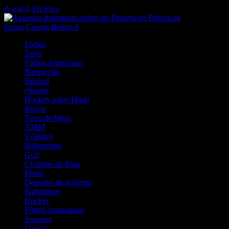
A a la Z
En Vivo
Entrar
Cuenta
Boleto
0
Fútbol
Tenis
Fútbol Americano
Baloncesto
Béisbol
eSports
Hockey sobre Hielo
Boxeo
Tenis de Mesa
AMM
Vóleibol
Balonmano
Golf
Ciclismo de Ruta
Motor
Deportes de invierno
Badminton
Hockey
Fútbol Australiano
Snooker
Dardos