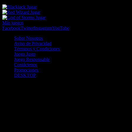
Jugar
Jugar
Jugar
Más juegos
Facebook
Twitter
Instagram
YouTube
Sobre Nosotros
Aviso de Privacidad
Términos y Condiciones
Juego Justo
Juego Responsable
Contáctenos
Promociones
DESKTOP
Betcha.pa es operado por ONJOC, CORP. una compañía registrada
en la República de Panamá, autorizada y regulada por la Junta de
Control de Juegos de la Repúlblica de Panamá a través del Contrato
de Admnistración y Operación de Juegos de Suerte y Azar a través
de Internet No. JCJ-03-2020, debidamente refrendado por la
Contraloría de la República de Panamá el día 15 de junio de 2020
con oficinas en Urbanización Costa del Este, PH Plaza Real,
Oficina 403, Corregimiento de Juan Díaz, República de Panamá,
localizables al telefóno +(507) 304-8693 y correo electrónico