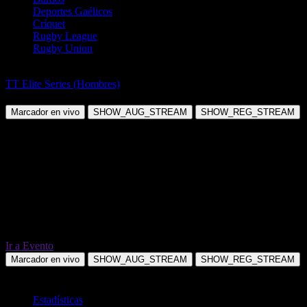
Deportes Gaélicos
Críquet
Rugby League
Rugby Union
Tenis de Mesa
TT Elite Series (Hombres)
Zbigniew Nocun vs Andriej Fomin
Marcador en vivo
SHOW_AUG_STREAM
SHOW_REG_STREAM
Ir a Evento
Marcador en vivo
SHOW_AUG_STREAM
SHOW_REG_STREAM
TOTAL
Estadísticas